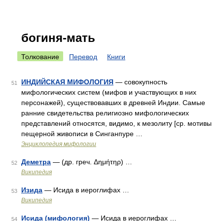
богиня-мать
Толкование
Перевод
Книги
ИНДИЙСКАЯ МИФОЛОГИЯ
— совокупность
51
мифологических систем (мифов и участвующих в них
персонажей), существовавших в древней Индии. Самые
ранние свидетельства религиозно мифологических
представлений относятся, видимо, к мезолиту [ср. мотивы
пещерной живописи в Синганпуре …
Энциклопедия мифологии
Деметра
— (др. греч. Δημήτηρ) …
52
Википедия
Изида
— Исида в иероглифах …
53
Википедия
Исида (мифология)
— Исида в иероглифах …
54