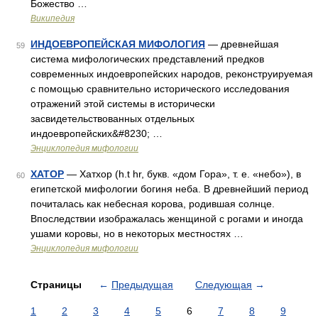
Божество …
Википедия
ИНДОЕВРОПЕЙСКАЯ МИФОЛОГИЯ
— древнейшая
59
система мифологических представлений предков
современных индоевропейских народов, реконструируемая
с помощью сравнительно исторического исследования
отражений этой системы в исторически
засвидетельствованных отдельных
индоевропейских&#8230; …
Энциклопедия мифологии
ХАТОР
— Хатхор (h.t hr, букв. «дом Гора», т. е. «небо»), в
60
египетской мифологии богиня неба. В древнейший период
почиталась как небесная корова, родившая солнце.
Впоследствии изображалась женщиной с рогами и иногда
ушами коровы, но в некоторых местностях …
Энциклопедия мифологии
Страницы
←
Предыдущая
Следующая
→
1
2
3
4
5
6
7
8
9