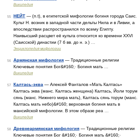
Википедия
НЕЙТ
— (n.t), в египетской мифологии богиня города Саис.
55
Культ Н. возник в западной части дельты Нила и в Ливии, а
впоследствии распространился по всему Египту.
Наивысший расцвет её культа относится ко времени XXVI
(Саисской) династии (7 б вв. до н. э.) …
Энциклопедия мифологии
Армянская мифология
— Традиционные религии
56
Ключевые понятия Бог&#160;· Богиня мать …
Википедия
Калтась-эква
— Алексей Фанталов «Мать Калтась»
57
Калтась эква (манс. Калтась женщина) Калтась, Йоли торум
сянь (манс. Нижнего мира мать), Калтась сянь торум (манс.
Калтась мать небо)&#160; верховная богиня мать в
мансийской мифологии. В этом образе реа …
Википедия
Древнеармянская мифология
— Традиционные религии
58
Ключевые понятия Бог &#160;· Богиня мать &#160;·